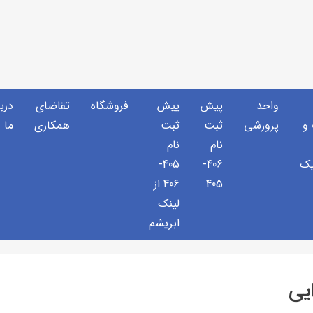
واحد
پیش
پیش
فروشگاه
تقاضای
دربا
و
پرورشی
ثبت
ثبت
همکاری
ما
نام
نام
یک
406-
405-
405
406 از
لینک
ابریشم
یی