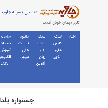
دبستان پسرانه جاوید
کاربر مهمان خوش آمدید
اخبار
لینک
لینک
دانلود
سامانه
کلاس
کلاس
فعالیت
خدمات 
های
های
های
آموزش
آنلاین
زبان
نوروزی
الکترون
آنلاین
. LMS
جشنواره یلدا