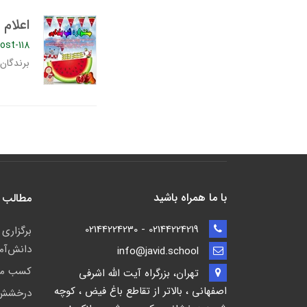
اعلام
ost-118
برندگان
با ما همراه باشید
مطالب 
02144224219 - 02144224230
برگزاری
دانش‌آم
info@javid.school
کسب مقا
تهران، بزرگراه آیت الله اشرفی
اصفهانی ، بالاتر از تقاطع باغ فیض ، کوچه
درخشش ا