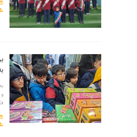
بر
به
به
و 
فک