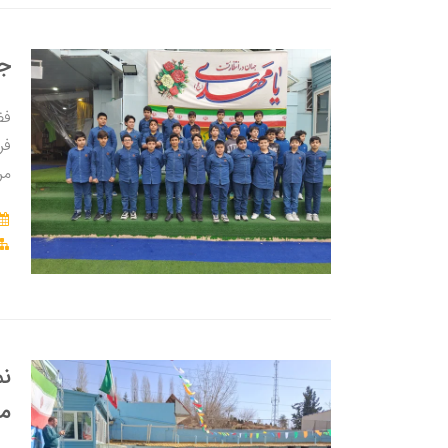
ج
فض
فر
مر
نم
من