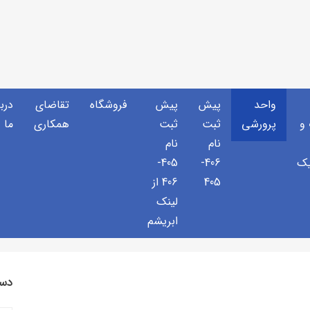
واحد
پیش
پیش
فروشگاه
تقاضای
دربا
و
پرورشی
ثبت
ثبت
همکاری
ما
نام
نام
یک
406-
405-
405
406 از
لینک
ابریشم
دست