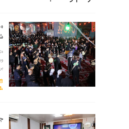
«ط
شب
«ت
وی
بر
جل