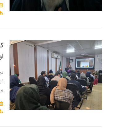
کا
او
دب
تر
بر