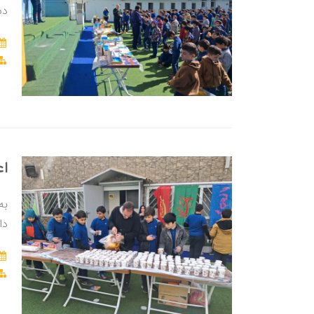
دس
اع
به
دا