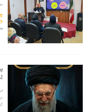
مو
من
پی
آم
اس
دو
گف