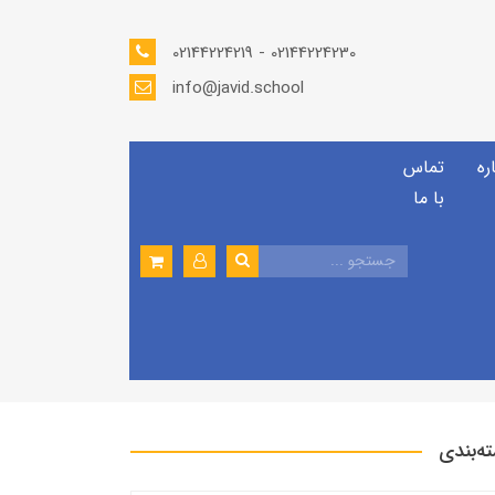
02144224219 - 02144224230
info@javid.school
ره
تماس
با ما
ه‌بندی