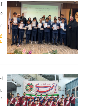
آی
دب
در
اج
دا
ای