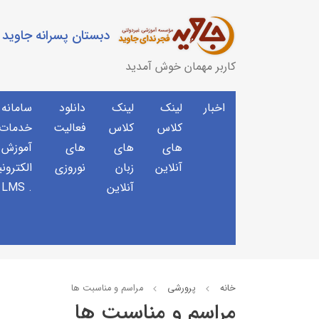
دبستان پسرانه جاوید
کاربر مهمان خوش آمدید
اخبار
لینک
لینک
دانلود
سامانه
کلاس
کلاس
فعالیت
خدمات 
های
های
های
آموزش
آنلاین
زبان
نوروزی
الکترون
آنلاین
. LMS
خانه
پرورشی
مراسم و مناسبت ها
مراسم و مناسبت ها