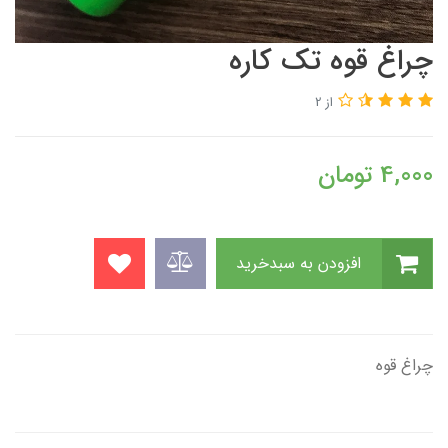
چراغ قوه تک کاره
از 2
4,000
تومان
افزودن به سبدخرید
چراغ قوه