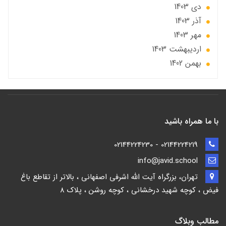
دی 1403
آذر 1403
مهر 1403
ارديبهشت 1403
بهمن 1402
با ما همراه باشید
02144224219 - 02144224230
info@javid.school
تهران، بزرگراه آیت الله اشرفی اصفهانی ، بالاتر از تقاطع باغ
فیض ، کوچه شهید درخشانی ، کوچه روشن ، پلاک 8
مطالب وبلاگ