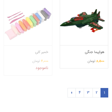
هواپیما جنگی
خمیر کلی
8,500
تومان
4,000
تومان
ناموجود
»
4
3
2
1