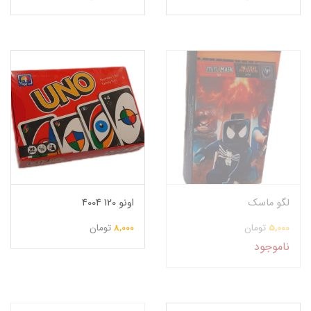
لگو ماسک
اونو 120 4004
5,000
تومان
8,000
تومان
ناموجود