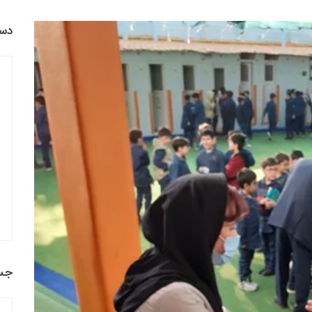
دست
جس