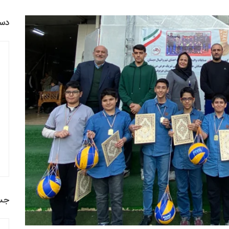
دست
جس