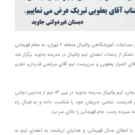
تیم والیبال مدرسه جاوید با درخششی خیره کننده در مسابقات آموزشگاهی والیبال منطقه 2 تهران، به مقام قهرمانی
تشکر از زحمات اعضای تیم والیبال در مدرسه جاوید برگزار شد
آقای کامیار یعقوبی و سرپرست تیم آقای مرتضی قدردان، تقدیر
لازم به توضیح است در این مسابقات حساس و پرهیجان، تیم والیبال مدرسه جاوید در بین 13 تیم از مدارس دولتی
قدرتمند، تمامی حریفان خود را شکست داده و به فینال راه
رسه سیزده رجب، جام قهرمانی را بالای سر برد.
ا اعطای مدال قهرمانی و هدایای ارزشمند به اعضای تیم به