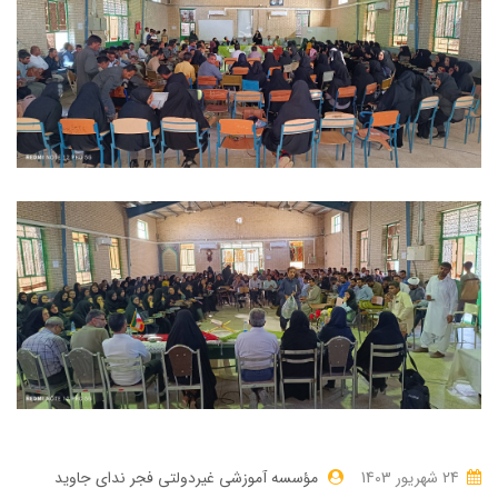
24 شهریور 1403
مؤسسه آموزشی غیردولتی فجر ندای جاوید